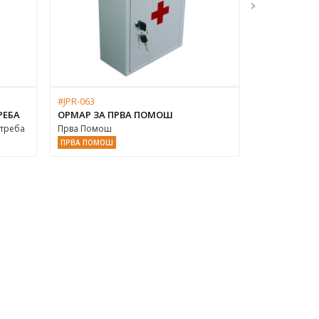
#JPR-063
РЕБА
ОРМАР ЗА ПРВА ПОМОШ
отреба
Прва Помош
ПРВА ПОМОШ
#WWE601 Же
1.800 ДЕНАР
REVOLUTION
CHEROKEE, DIC