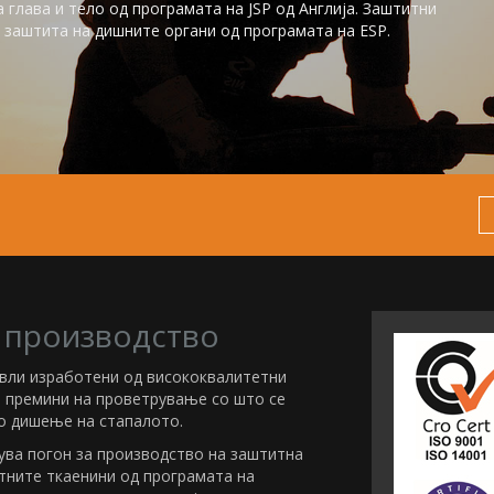
глaва и тело од програмата на JSP од Англија. Заштитни
заштита на дишните органи од програмата на ESP.
 производство
евли изработени од висококвалитетни
т премини на проветрување со што се
 дишење на стапалото.
ува погон за производство на заштитна
тните ткаенини од програмата на