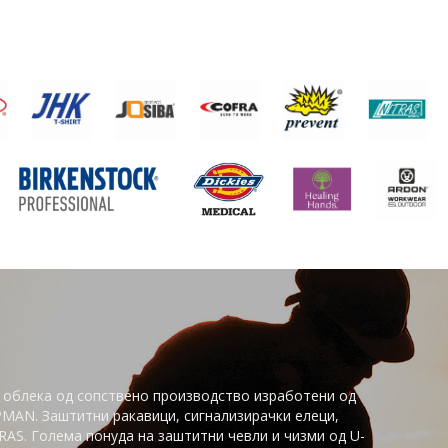
 облека од сопствено производство изработени од
PMAN. Заштитни ракавици, сигнализирачки елеци,
AS. Голема понуда на заштитни чевли и чизми од U-