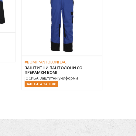
#BOMI PANTOLONI LAC
#BOMI PANT
ЗАШТИТНИ ПАНТОЛОНИ СО
ЗАШТИТНИ 
ПРЕРАМКИ BOMI
ЈОСИБА Зашт
ЈОСИБА Заштитни униформи
ЗАШТИТА ЗА 
ЗАШТИТА ЗА ТЕЛО