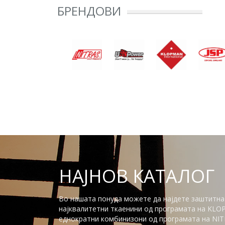
БРЕНДОВИ
НАЈНОВ КАТАЛОГ
Во нашата понуда можете да најдете заштитна
најквалитетни ткаенини од програмата на KLO
еднократни комбинизони од програмата на NITR