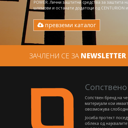
POWER. Лични заштитни средства за заштита на 
шлемови и останати додатоци од CENTURION и 
превземи каталог
ЗАЧЛЕНИ СЕ ЗА
NEWSLETTER
Сопствено
Сопствен бренд на ч
материјали кои имаа
овозможува слободно
Јосиба протект посед
облека од најквалите