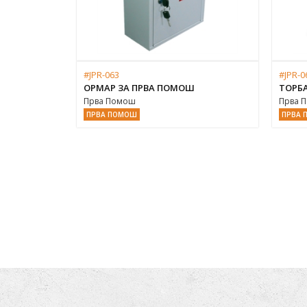
#JPR-063
#JPR-0
ОРМАР ЗА ПРВА ПОМОШ
ТОРБ
Прва Помош
Прва 
ПРВА ПОМОШ
ПРВА 
они
 HANDS MEDICAL