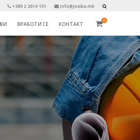
+389 2 2614 151
info@josiba.mk
0
ВИ
ВРАБОТИ СЕ
КОНТАКТ