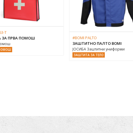
63-T
#BOMI PALTO
А ЗА ПРВА ПОМОШ
ЗАШТИТНО ПАЛТО BOMI
Помош
ЈОСИБА Заштитни униформи
ПОМОШ
ЗАШТИТА ЗА ТЕЛО