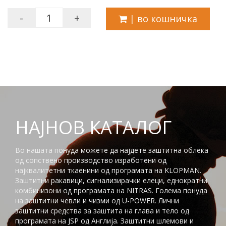
-
+
| во кошничка
НАЈНОВ КАТАЛОГ
Во нашата понуда можете да најдете заштитна облека
од сопствено производство изработени од
најквалитетни ткаенини од програмата на KLOPMAN.
Заштитни ракавици, сигнализирачки елеци, еднократни
комбинизони од програмата на NITRAS. Голема понуда
на заштитни чевли и чизми од U-POWER. Лични
заштитни средства за заштита на глaва и тело од
програмата на JSP од Англија. Заштитни шлемови и