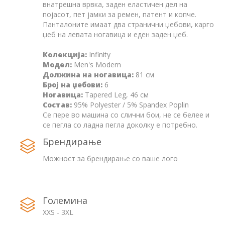
внатрешна врвка, заден еластичен дел на
појасот, пет јамки за ремен, патент и копче.
Панталоните имаат два странични џебови, карго
џеб на левата ногавица и еден заден џеб.
Колекција:
Infinity
Модел:
Men's Modern
Должина на ногавица:
81 см
Број на џебови:
6
Ногавица:
Tapered Leg, 46 см
Состав:
95% Polyester / 5% Spandex Poplin
Се пере во машина со слични бои, не се белее и
се пегла со ладна пегла доколку е потребно.
Брендирање
Можност за брендирање со ваше лого
Големина
XXS - 3XL