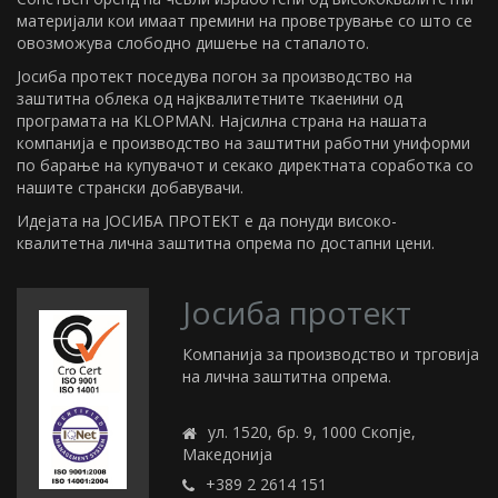
материјали кои имаат премини на проветрување со што се
овозможува слободно дишење на стапалото.
Јосиба протект поседува погон за производство на
заштитна облека од најквалитетните ткаенини од
програмата на KLOPMAN. Најсилна страна на нашата
компанија е производство на заштитни работни униформи
по барање на купувачот и секако директната соработка со
нашите странски добавувачи.
Идејата на ЈОСИБА ПРОТЕКТ е да понуди високо-
квалитетна лична заштитна опрема по достапни цени.
Јосиба протект
Компанија за производство и трговија
на лична заштитна опрема.
ул. 1520, бр. 9, 1000 Скопје,
Македонија
+389 2 2614 151