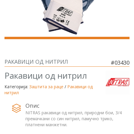
РАКАВИЦИ ОД НИТРИЛ
#03430
Ракавици од нитрил
Категорија:
Заштита за раце
/
Ракавици од
нитрил
Опис
NITRАS ракавици од нитрил, природни бои, 3/4
премачкани со син нитрил, памучно трико,
платнени манжетни.