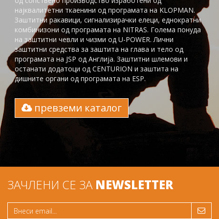
од сопствено производство изработени од
најквалитетни ткаенини од програмата на KLOPMAN.
Заштитни ракавици, сигнализирачки елеци, еднократни
комбинизони од програмата на NITRAS. Голема понуда
на заштитни чевли и чизми од U-POWER. Лични
заштитни средства за заштита на глaва и тело од
програмата на JSP од Англија. Заштитни шлемови и
останати додатоци од CENTURION и заштита на
дишните органи од програмата на ESP.
превземи каталог
ЗАЧЛЕНИ СЕ ЗА
NEWSLETTER