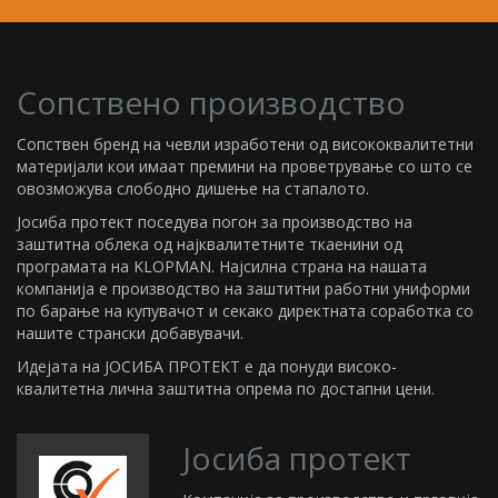
Сопствено производство
Сопствен бренд на чевли изработени од висококвалитетни
материјали кои имаат премини на проветрување со што се
овозможува слободно дишење на стапалото.
Јосиба протект поседува погон за производство на
заштитна облека од најквалитетните ткаенини од
програмата на KLOPMAN. Најсилна страна на нашата
компанија е производство на заштитни работни униформи
по барање на купувачот и секако директната соработка со
нашите странски добавувачи.
Идејата на ЈОСИБА ПРОТЕКТ е да понуди високо-
квалитетна лична заштитна опрема по достапни цени.
Јосиба протект