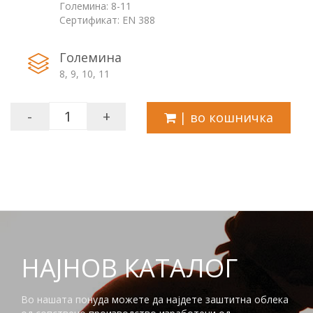
Големина: 8-11
Сертификат: EN 388
Големина
8, 9, 10, 11
-
+
| во кошничка
НАЈНОВ КАТАЛОГ
Во нашата понуда можете да најдете заштитна облека