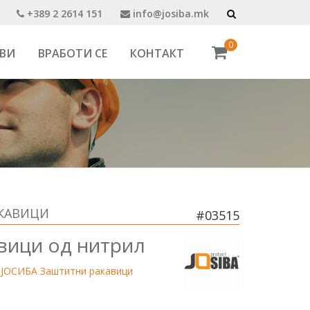
+389 2 2614 151
info@josiba.mk
0
ВИ
ВРАБОТИ СЕ
КОНТАКТ
АКАВИЦИ
#03515
вици од нитрил
/
ЈОСИБА Заштитни ракавици