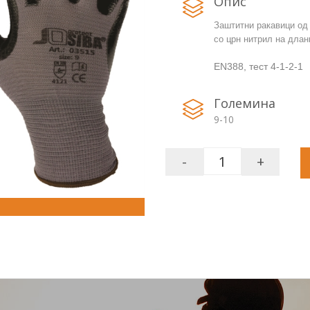
Опис
Заштитни ракавици од
со црн нитрил на длан
EN388, тест 4-1-2-1
Големина
9-10
-
+