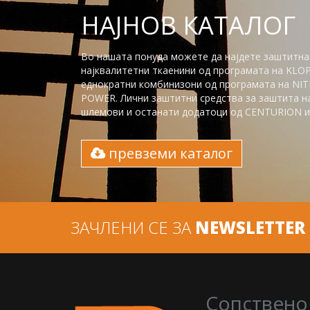
НАЈНОВ КАТАЛОГ
Во нашата понуда можете да најдете заштитна
најквалитетни ткаенини од програмата на KLO
еднократни комбинизони од програмата на NITR
POWER. Лични заштитни средства за заштита на 
шлемови и останати додатоци од CENTURION и 
превземи каталог
ЗАЧЛЕНИ СЕ ЗА
NEWSLETTER
Сопствено