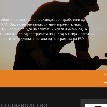
 облека од сопствено производство изработени од
PMAN. Заштитни ракавици, сигнализирачки елеци,
AS. Голема понуда на заштитни чевли и чизми од U-
глaва и тело од програмата на JSP од Англија. Заштитни
заштита на дишните органи од програмата на ESP.
 производство