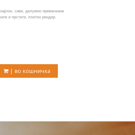
 најлон, сиви, делумно премачкани
ките и прстите, плетен рендер.
| во кошничка