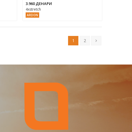
3.960 ДЕНАРИ
4xstretch
ARDON
1
2