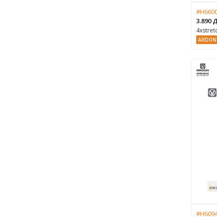
#H6600
3.890
4xstret
ARDON
#H6094