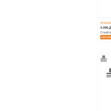
#H6698
5.090
Creatr
ARDON