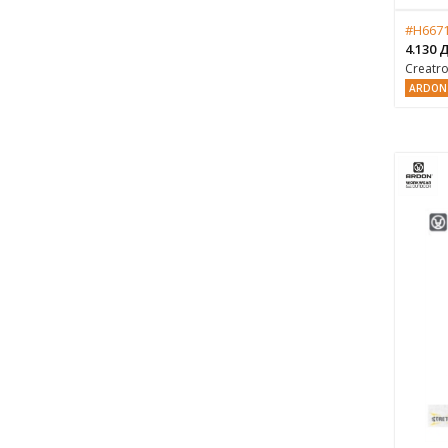
#H6671
4.130
Creatr
ARDON