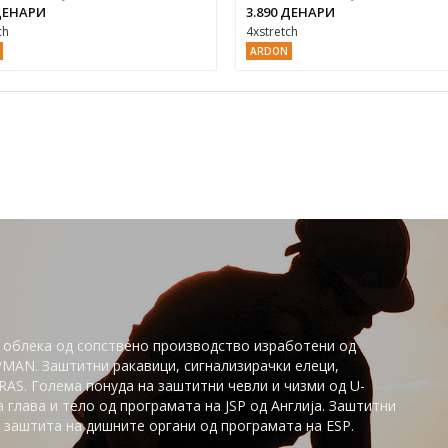
 ДЕНАРИ
3.890 ДЕНАРИ
ch
4xstretch
ARDON
 облека од сопствено производство изработени од
PMAN. Заштитни ракавици, сигнализирачки елеци,
AS. Голема понуда на заштитни чевли и чизми од U-
глaва и тело од програмата на JSP од Англија. Заштитни
заштита на дишните органи од програмата на ESP.