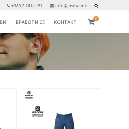
+389 2 2614 151
info@josiba.mk
0
ВИ
ВРАБОТИ СЕ
КОНТАКТ