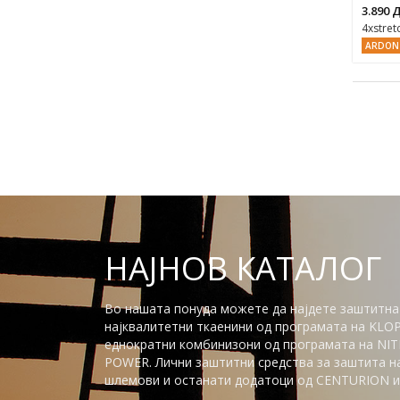
3.890
4xstret
ARDON
НАЈНОВ КАТАЛОГ
Во нашата понуда можете да најдете заштитна
најквалитетни ткаенини од програмата на KLO
еднократни комбинизони од програмата на NITR
POWER. Лични заштитни средства за заштита на 
шлемови и останати додатоци од CENTURION и 