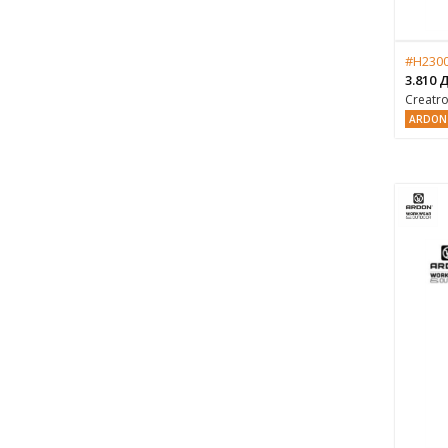
#H2300
3.810
Creatr
ARDON