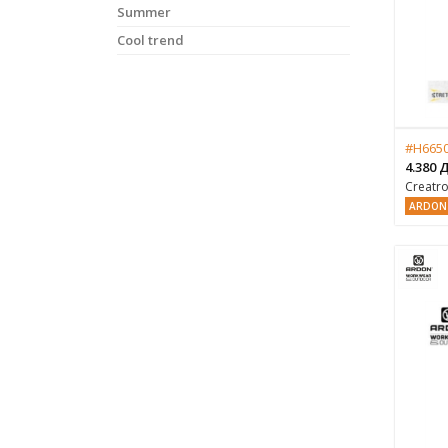
Summer
Cool trend
#H665
4.380
Creatr
ARDON