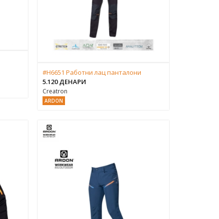
#H6651 Работни лац панталони
5.120 ДЕНАРИ
Creatron
ARDON