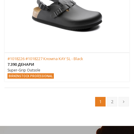
#1018226 #1018227 Кломпа KAY SL - Black
7.390 ДЕНАРИ
Super-Grip Outsole
BIRKENSTOCK PROFESSIONAL
1
2