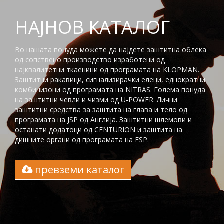
НАЈНОВ КАТАЛОГ
Во нашата понуда можете да најдете заштитна облека
од сопствено производство изработени од
најквалитетни ткаенини од програмата на KLOPMAN.
Заштитни ракавици, сигнализирачки елеци, еднократни
комбинизони од програмата на NITRAS. Голема понуда
на заштитни чевли и чизми од U-POWER. Лични
заштитни средства за заштита на глaва и тело од
програмата на JSP од Англија. Заштитни шлемови и
останати додатоци од CENTURION и заштита на
дишните органи од програмата на ESP.
превземи каталог