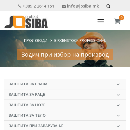
+389 2 2614 151
info@josiba.mk
0
Toggle
navigation
ПРОИЗВОДИ
BIRKENSTOCK PROFESSIONAL
Водич при избор на производ
ЗАШТИТА ЗА ГЛАВА
ЗАШТИТА ЗА РАЦЕ
ЗАШТИТА ЗА НОЗЕ
ЗАШТИТА ЗА ТЕЛО
ЗАШТИТА ПРИ ЗАВАРУВАЊЕ