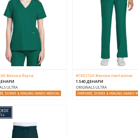
3A Женска блуза
#CKE272A Женски панталони
 ДЕНАРИ
1.540 ДЕНАРИ
ALS ULTRA
ORIGINALS ULTRA
EE, DICKIES & HEALING HANDS MEDICAL
CHEROKEE, DICKIES & HEALING HANDS 