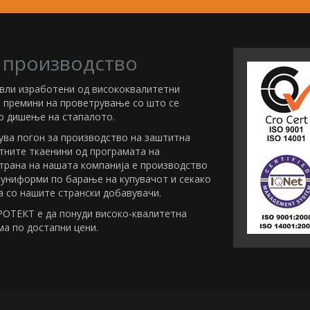
 производство
евли изработени од висококвалитетни
т премини на проветрување со што се
 дишење на стапалото.
ува погон за производство на заштитна
тните ткаенини од програмата на
трана на нашата компанија е производство
 униформи по барање на купувачот и секако
 со нашите странски добавувачи.
РОТЕКТ е да понуди високо-квалитетна
а по достапни цени.