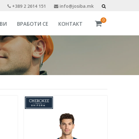
+389 2 2614 151
info@josiba.mk
0
ВИ
ВРАБОТИ СЕ
КОНТАКТ