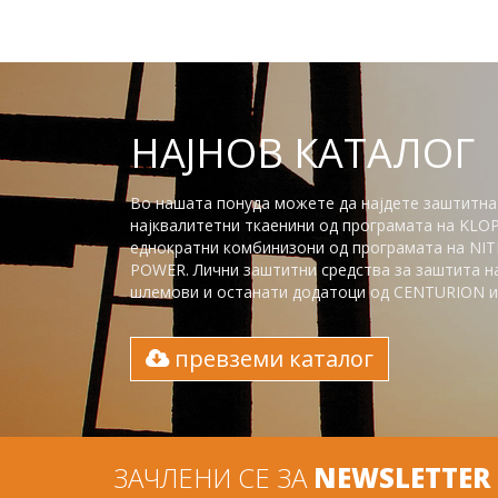
НАЈНОВ КАТАЛОГ
Во нашата понуда можете да најдете заштитна
најквалитетни ткаенини од програмата на KLO
еднократни комбинизони од програмата на NITR
POWER. Лични заштитни средства за заштита на 
шлемови и останати додатоци од CENTURION и 
превземи каталог
ЗАЧЛЕНИ СЕ ЗА
NEWSLETTER