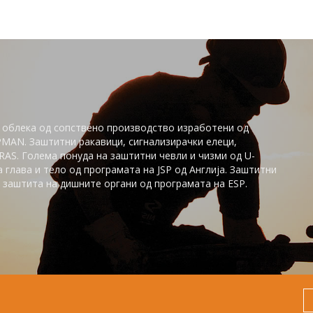
 облека од сопствено производство изработени од
PMAN. Заштитни ракавици, сигнализирачки елеци,
AS. Голема понуда на заштитни чевли и чизми од U-
глaва и тело од програмата на JSP од Англија. Заштитни
заштита на дишните органи од програмата на ESP.