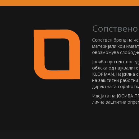
Сопствено
Сопствен бренд на ч
материјали кои имаа
овозможува слободно
Јосиба протект посед
облека од најквалите
KLOPMAN. Најсилна с
на заштитни работни
директната соработка
Идејата на ЈОСИБА П
лична заштитна опрем