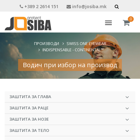
+389 2 2614 151
info@josiba.mk
0
Toggle
navigation
ПРОИЗВОДИ
SWISS ONE EYEWEAR
INDISPENSABLE - CONTINENTAL™
Водич при избор на производ
ЗАШТИТА ЗА ГЛАВА
ЗАШТИТА ЗА РАЦЕ
ЗАШТИТА ЗА НОЗЕ
ЗАШТИТА ЗА ТЕЛО