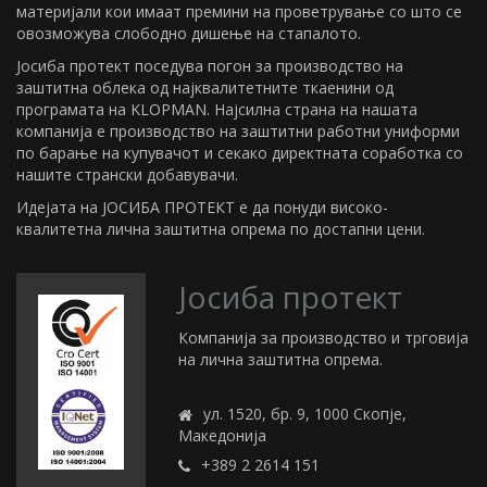
материјали кои имаат премини на проветрување со што се
овозможува слободно дишење на стапалото.
Јосиба протект поседува погон за производство на
заштитна облека од најквалитетните ткаенини од
програмата на KLOPMAN. Најсилна страна на нашата
компанија е производство на заштитни работни униформи
по барање на купувачот и секако директната соработка со
нашите странски добавувачи.
Идејата на ЈОСИБА ПРОТЕКТ е да понуди високо-
квалитетна лична заштитна опрема по достапни цени.
Јосиба протект
Компанија за производство и трговија
на лична заштитна опрема.
ул. 1520, бр. 9, 1000 Скопје,
Македонија
+389 2 2614 151