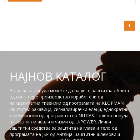
1
НАЈНОВ КАТАЛОГ
Во нашата понуда можете да најдете заштитна облека
од сопствено производство изработени од
најквалитетни ткаенини од програмата на KLOPMAN.
Заштитни ракавици, сигнализирачки елеци, еднократни
комбинизони од програмата на NITRAS. Голема понуда
на заштитни чевли и чизми од U-POWER. Лични
заштитни средства за заштита на глaва и тело од
програмата на JSP од Англија. Заштитни шлемови и