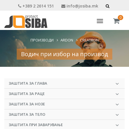
+389 2 2614 151
info@josiba.mk
0
Toggle
navigation
ПРОИЗВОДИ
ARDON
CREATRON
Водич при избор на производ
ЗАШТИТА ЗА ГЛАВА
ЗАШТИТА ЗА РАЦЕ
ЗАШТИТА ЗА НОЗЕ
ЗАШТИТА ЗА ТЕЛО
ЗАШТИТА ПРИ ЗАВАРУВАЊЕ