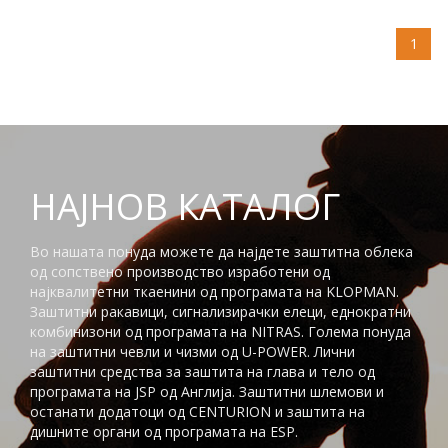
1
НАЈНОВ КАТАЛОГ
Во нашата понуда можете да најдете заштитна облека
од сопствено производство изработени од
најквалитетни ткаенини од програмата на KLOPMAN.
Заштитни ракавици, сигнализирачки елеци, еднократни
комбинизони од програмата на NITRAS. Голема понуда
на заштитни чевли и чизми од U-POWER. Лични
заштитни средства за заштита на глaва и тело од
програмата на JSP од Англија. Заштитни шлемови и
останати додатоци од CENTURION и заштита на
дишните органи од програмата на ESP.