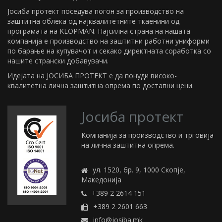
Јосиба протект поседува погон за производство на
заштитна облека од најквалитетните ткаенини од
програмата на KLOPMAN. Најсилна страна на нашата
компанија е производство на заштитни работни униформи
по барање на купувачот и секако директната соработка со
нашите странски добавувачи.
Идејата на ЈОСИБА ПРОТЕКТ е да понуди високо-
квалитетна лична заштитна опрема по достапни цени.
Јосиба протект
Компанија за производство и трговија
на лична заштитна опрема.
ул. 1520, бр. 9, 1000 Скопје,
Македонија
+389 2 2614 151
+389 2 2601 663
info@josiba.mk