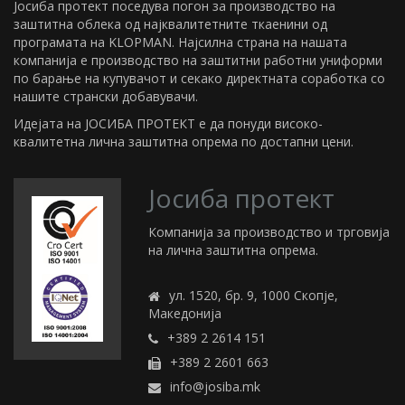
Јосиба протект поседува погон за производство на
заштитна облека од најквалитетните ткаенини од
програмата на KLOPMAN. Најсилна страна на нашата
компанија е производство на заштитни работни униформи
по барање на купувачот и секако директната соработка со
нашите странски добавувачи.
Идејата на ЈОСИБА ПРОТЕКТ е да понуди високо-
квалитетна лична заштитна опрема по достапни цени.
Јосиба протект
Компанија за производство и трговија
на лична заштитна опрема.
ул. 1520, бр. 9, 1000 Скопје,
Македонија
+389 2 2614 151
+389 2 2601 663
info@josiba.mk