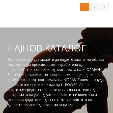
1
2
НАЈНОВ КАТАЛОГ
Во нашата понуда можете да најдете заштитна облека
од сопствено производство изработени од
најквалитетни ткаенини од програмата на KLOPMAN.
Заштитни ракавици, сигнализирачки елеци, еднократни
комбинизони од програмата на NITRAS. Голема понуда
на заштитни чевли и чизми од U-POWER. Лични
заштитни средства за заштита на глaва и тело од
програмата на JSP од Англија. Заштитни шлемови и
останати додатоци од CENTURION и заштита на
дишните органи од програмата на ESP.