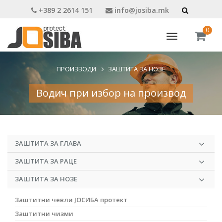
+389 2 2614 151
info@josiba.mk
0
Toggle
navigation
ПРОИЗВОДИ
ЗАШТИТА ЗА НОЗЕ
Водич при избор на производ
ЗАШТИТА ЗА ГЛАВА
ЗАШТИТА ЗА РАЦЕ
ЗАШТИТА ЗА НОЗЕ
Заштитни чевли ЈОСИБА протект
Заштитни чизми