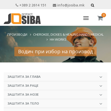
+389 2 2614 151
info@josiba.mk
0
Toggle
navigation
ПРОИЗВОДИ
CHEROKEE, DICKIES & HEALING HANDS MEDICAL
HH WORKS
Водич при избор на производ
ЗАШТИТА ЗА ГЛАВА
ЗАШТИТА ЗА РАЦЕ
ЗАШТИТА ЗА НОЗЕ
ЗАШТИТА ЗА ТЕЛО