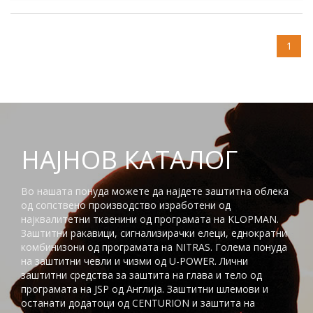
1
НАЈНОВ КАТАЛОГ
Во нашата понуда можете да најдете заштитна облека
од сопствено производство изработени од
најквалитетни ткаенини од програмата на KLOPMAN.
Заштитни ракавици, сигнализирачки елеци, еднократни
комбинизони од програмата на NITRAS. Голема понуда
на заштитни чевли и чизми од U-POWER. Лични
заштитни средства за заштита на глaва и тело од
програмата на JSP од Англија. Заштитни шлемови и
останати додатоци од CENTURION и заштита на