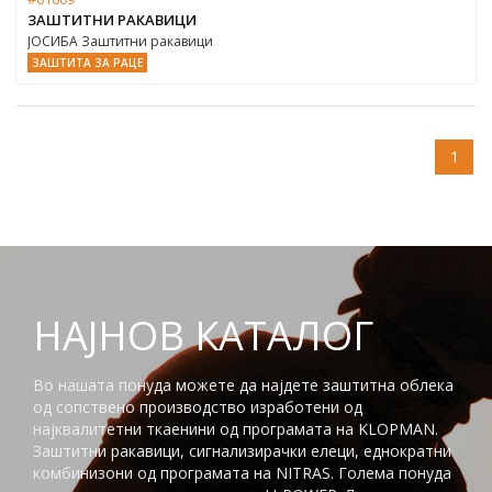
ЗАШТИТНИ РАКАВИЦИ
ЈОСИБА Заштитни ракавици
ЗАШТИТА ЗА РАЦЕ
1
НАЈНОВ КАТАЛОГ
Во нашата понуда можете да најдете заштитна облека
од сопствено производство изработени од
најквалитетни ткаенини од програмата на KLOPMAN.
Заштитни ракавици, сигнализирачки елеци, еднократни
комбинизони од програмата на NITRAS. Голема понуда