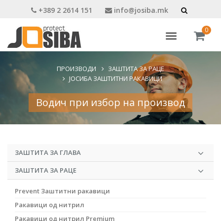
+389 2 2614 151
info@josiba.mk
0
Toggle
navigation
ПРОИЗВОДИ
ЗАШТИТА ЗА РАЦЕ
ЈОСИБА ЗАШТИТНИ РАКАВИЦИ
Водич при избор на производ
ЗАШТИТА ЗА ГЛАВА
ЗАШТИТА ЗА РАЦЕ
Prevent Заштитни ракавици
Ракавици од нитрил
Ракавици од нитрил Premium