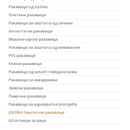
Ракавици од латекс
Плетени ракавици
Ракавици за заштита од сечење
Антистатик ракавици
Механичарски ракавици
Ракавици за заштита од хемикалии
PVC ракавици
Кожни ракавици
Ракавици од шпалт говедска кожа
Ракавици за заварување
Зимски ракавици
Памучни ракавици
Ракавици за еднократна употреба
ЈОСИБА Заштитни ракавици
Штитници за раце