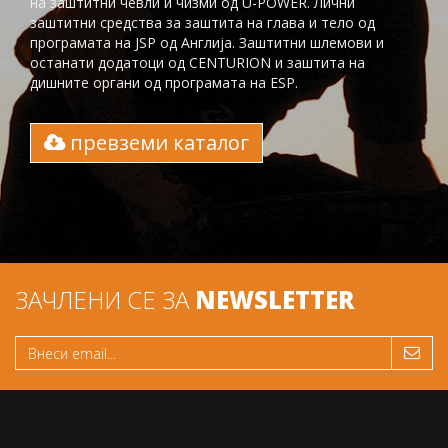
на заштитни чевли и чизми од U-POWER. Лични
заштитни средства за заштита на глaва и тело од
програмата на JSP од Англија. Заштитни шлемови и
останати додатоци од CENTURION и заштита на
дишните органи од програмата на ESP.
превземи каталог
ЗАЧЛЕНИ СЕ ЗА
NEWSLETTER