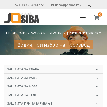
+389 2 2614 151
info@josiba.mk
0
Toggle
navigation
ПРОИЗВОДИ
SWISS ONE EYEWEAR
JUNIOR RANGE - ROCK™
Водич при избор на производ
ЗАШТИТА ЗА ГЛАВА
ЗАШТИТА ЗА РАЦЕ
ЗАШТИТА ЗА НОЗЕ
ЗАШТИТА ЗА ТЕЛО
ЗАШТИТА ПРИ ЗАВАРУВАЊЕ