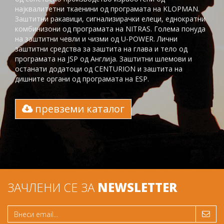
најквалитетни ткаенини од програмата на KLOPMAN.
Заштитни ракавици, сигнализирачки елеци, еднократни
комбинизони од програмата на NITRAS. Голема понуда
на заштитни чевли и чизми од U-POWER. Лични
заштитни средства за заштита на глaва и тело од
програмата на JSP од Англија. Заштитни шлемови и
останати додатоци од CENTURION и заштита на
дишните органи од програмата на ESP.
превземи каталог
ЗАЧЛЕНИ СЕ ЗА
NEWSLETTER