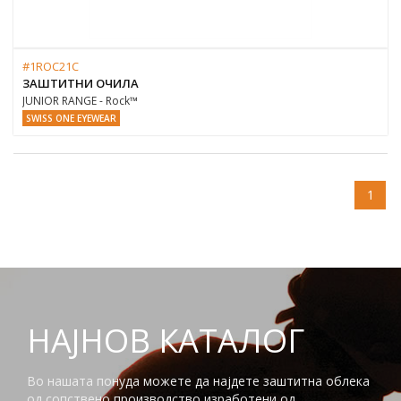
#1ROC21C
ЗАШТИТНИ ОЧИЛА
JUNIOR RANGE - Rock™
SWISS ONE EYEWEAR
1
НАЈНОВ КАТАЛОГ
Во нашата понуда можете да најдете заштитна облека
од сопствено производство изработени од