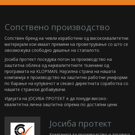
Сопствено производство
Сопствен бренд на чевли изработени од висококвалитетни
материјали кои имаат премини на проветрување со што се
овозможува слободно дишење на стапалото.
Јосиба протект поседува погон за производство на
заштитна облека од најквалитетните ткаенини од
програмата на KLOPMAN. Најсилна страна на нашата
компанија е производство на заштитни работни униформи
по барање на купувачот и секако директната соработка со
нашите странски добавувачи.
Идејата на ЈОСИБА ПРОТЕКТ е да понуди високо-
квалитетна лична заштитна опрема по достапни цени.
Јосиба протект
Компанија за производство и трговија