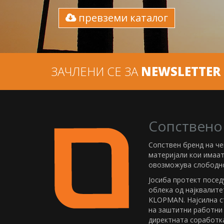
превземи каталог
ЗАЧЛЕНИ СЕ ЗА
NEWSLETTER
Сопствено
Сопствен бренд на ч
материјали кои имаа
овозможува слободно
Јосиба протект посед
облека од најквалите
KLOPMAN. Најсилна с
на заштитни работни
директната соработка