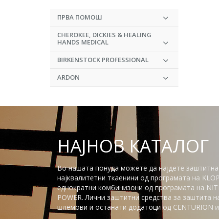
ПРВА ПОМОШ
CHEROKEE, DICKIES & HEALING
HANDS MEDICAL
BIRKENSTOCK PROFESSIONAL
ARDON
НАЈНОВ КАТАЛОГ
Во нашата понуда можете да најдете заштитна
најквалитетни ткаенини од програмата на KLO
еднократни комбинизони од програмата на NITR
POWER. Лични заштитни средства за заштита на 
шлемови и останати додатоци од CENTURION и 