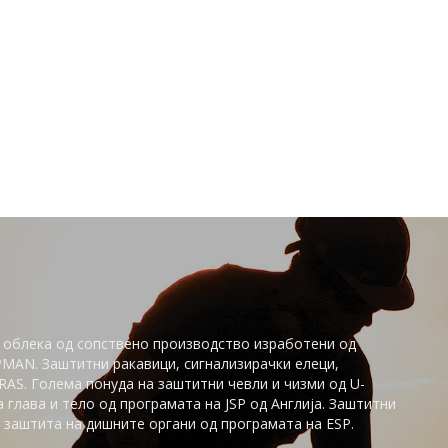
 облека од сопствено производство изработени од
PMAN. Заштитни ракавици, сигнализирачки елеци,
AS. Голема понуда на заштитни чевли и чизми од U-
глaва и тело од програмата на JSP од Англија. Заштитни
заштита на дишните органи од програмата на ESP.