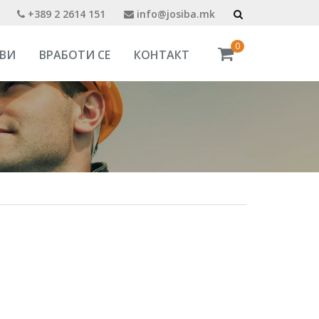
+389 2 2614 151
info@josiba.mk
0
ВИ
ВРАБОТИ СЕ
КОНТАКТ