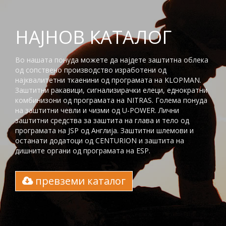
НАЈНОВ КАТАЛОГ
Во нашата понуда можете да најдете заштитна облека
од сопствено производство изработени од
најквалитетни ткаенини од програмата на KLOPMAN.
Заштитни ракавици, сигнализирачки елеци, еднократни
комбинизони од програмата на NITRAS. Голема понуда
на заштитни чевли и чизми од U-POWER. Лични
заштитни средства за заштита на глaва и тело од
програмата на JSP од Англија. Заштитни шлемови и
останати додатоци од CENTURION и заштита на
дишните органи од програмата на ESP.
превземи каталог