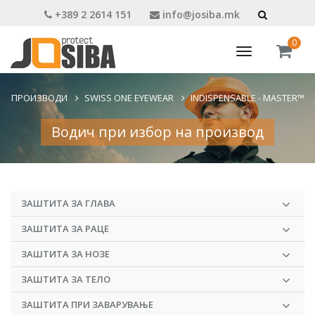
+389 2 2614 151
info@josiba.mk
0
Toggle
navigation
ПРОИЗВОДИ
SWISS ONE EYEWEAR
INDISPENSABLE - MASTER™
Водич при избор на производ
ЗАШТИТА ЗА ГЛАВА
ЗАШТИТА ЗА РАЦЕ
ЗАШТИТА ЗА НОЗЕ
ЗАШТИТА ЗА ТЕЛО
ЗАШТИТА ПРИ ЗАВАРУВАЊЕ