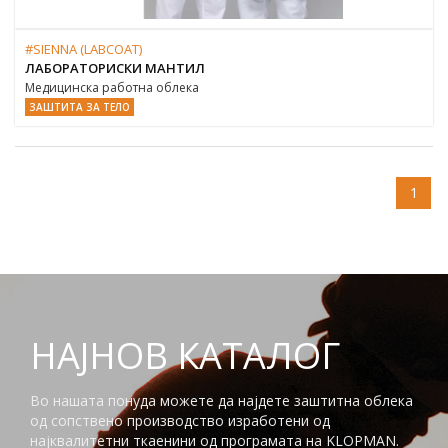
#SIENNA (LABCOAT)
ЛАБОРАТОРИСКИ МАНТИЛ
Медицинска работна облека
ЗАШТИТА ЗА ТЕЛО
1
НАЈНОВ КАТАЛОГ
Во нашата понуда можете да најдете заштитна облека
од сопствено производство изработени од
најквалитетни ткаенини од програмата на KLOPMAN.