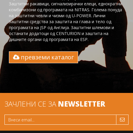
Заштитни ракавици, сигнализирачки елеци, еднократни
комбинизони од програмата на NITRAS. Голема понуда
на заштитни чевли и чизми од U-POWER. Лични
заштитни средства за заштита на глaва и тело од
програмата на JSP од Англија. Заштитни шлемови и
останати додатоци од CENTURION и заштита на
дишните органи од програмата на ESP.
превземи каталог
ЗАЧЛЕНИ СЕ ЗА
NEWSLETTER