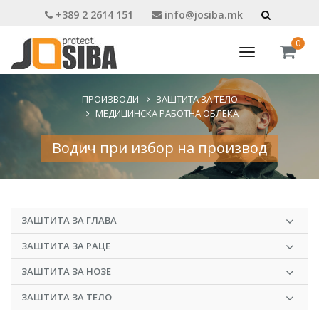
+389 2 2614 151
info@josiba.mk
0
Toggle
navigation
ПРОИЗВОДИ
ЗАШТИТА ЗА ТЕЛО
МЕДИЦИНСКА РАБОТНА ОБЛЕКА
Водич при избор на производ
ЗАШТИТА ЗА ГЛАВА
ЗАШТИТА ЗА РАЦЕ
ЗАШТИТА ЗА НОЗЕ
ЗАШТИТА ЗА ТЕЛО