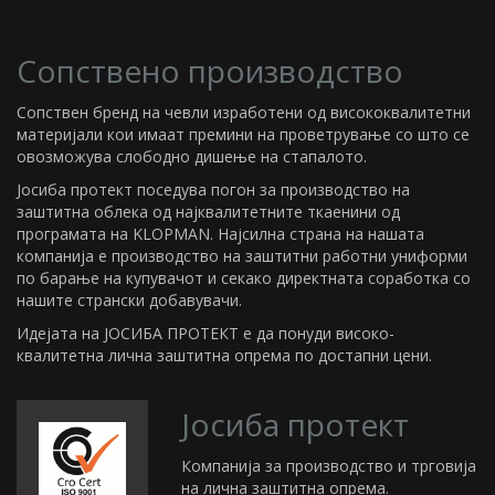
Сопствено производство
Сопствен бренд на чевли изработени од висококвалитетни
материјали кои имаат премини на проветрување со што се
овозможува слободно дишење на стапалото.
Јосиба протект поседува погон за производство на
заштитна облека од најквалитетните ткаенини од
програмата на KLOPMAN. Најсилна страна на нашата
компанија е производство на заштитни работни униформи
по барање на купувачот и секако директната соработка со
нашите странски добавувачи.
Идејата на ЈОСИБА ПРОТЕКТ е да понуди високо-
квалитетна лична заштитна опрема по достапни цени.
Јосиба протект
Компанија за производство и трговија
на лична заштитна опрема.