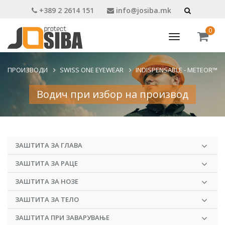
+389 2 2614 151
info@josiba.mk
0
Toggle
navigation
ПРОИЗВОДИ
SWISS ONE EYEWEAR
INDISPENSABLE - METEOR™
Водич при избор на производ
ЗАШТИТА ЗА ГЛАВА
ЗАШТИТА ЗА РАЦЕ
ЗАШТИТА ЗА НОЗЕ
ЗАШТИТА ЗА ТЕЛО
ЗАШТИТА ПРИ ЗАВАРУВАЊЕ