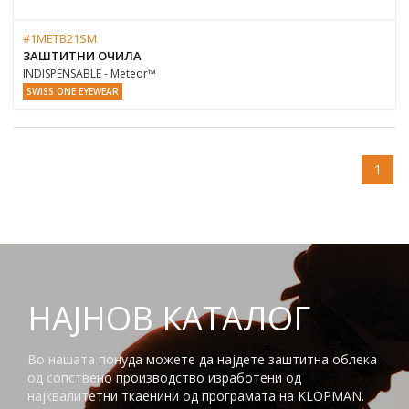
#1METB21SM
ЗАШТИТНИ ОЧИЛА
INDISPENSABLE - Meteor™
SWISS ONE EYEWEAR
1
НАЈНОВ КАТАЛОГ
Во нашата понуда можете да најдете заштитна облека
од сопствено производство изработени од
најквалитетни ткаенини од програмата на KLOPMAN.