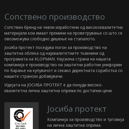
Сопствено производство
Сопствен бренд на чевли изработени од висококвалитетни
материјали кои имаат премини на проветрување со што се
овозможува слободно дишење на стапалото.
Јосиба протект поседува погон за производство на
заштитна облека од најквалитетните ткаенини од
програмата на KLOPMAN. Најсилна страна на нашата
компанија е производство на заштитни работни униформи
по барање на купувачот и секако директната соработка со
нашите странски добавувачи.
Идејата на ЈОСИБА ПРОТЕКТ е да понуди високо-
квалитетна лична заштитна опрема по достапни цени.
Јосиба протект
Компанија за производство и трговија
на лична заштитна опрема.