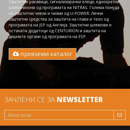
Заштитни ракавици, сигнализирачки елеци, еднократни
комбинизони од програмата на NITRAS. Голема понуда
на заштитни чевли и чизми од U-POWER. Лични
заштитни средства за заштита на глaва и тело од
програмата на JSP од Англија. Заштитни шлемови и
останати додатоци од CENTURION и заштита на
дишните органи од програмата на ESP.
превземи каталог
ЗАЧЛЕНИ СЕ ЗА
NEWSLETTER