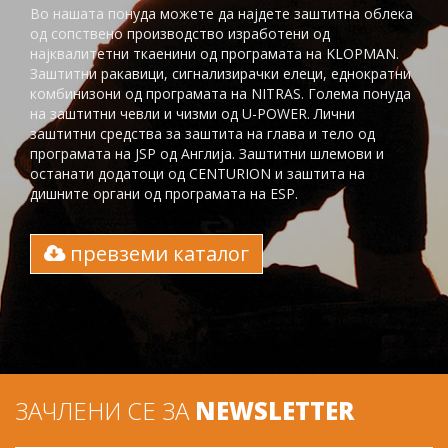
Во нашата понуда можете да најдете заштитна облека
од сопствено производство изработени од
најквалитетни ткаенини од програмата на KLOPMAN.
Заштитни ракавици, сигнализирачки елеци, еднократни
комбинизони од програмата на NITRAS. Голема понуда
на заштитни чевли и чизми од U-POWER. Лични
заштитни средства за заштита на глaва и тело од
програмата на JSP од Англија. Заштитни шлемови и
останати додатоци од CENTURION и заштита на
дишните органи од програмата на ESP.
превземи каталог
ЗАЧЛЕНИ СЕ ЗА
NEWSLETTER