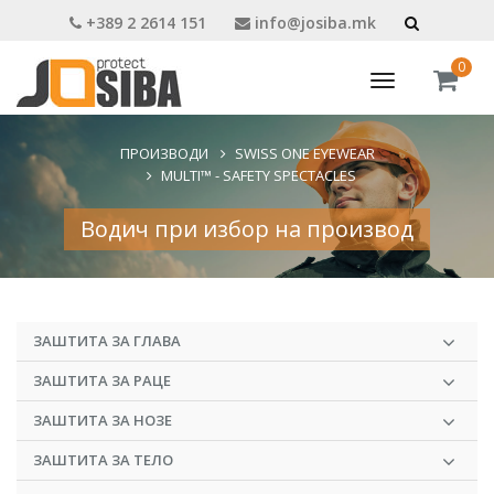
+389 2 2614 151
info@josiba.mk
0
Toggle
navigation
ПРОИЗВОДИ
SWISS ONE EYEWEAR
MULTI™ - SAFETY SPECTACLES
Водич при избор на производ
ЗАШТИТА ЗА ГЛАВА
ЗАШТИТА ЗА РАЦЕ
ЗАШТИТА ЗА НОЗЕ
ЗАШТИТА ЗА ТЕЛО