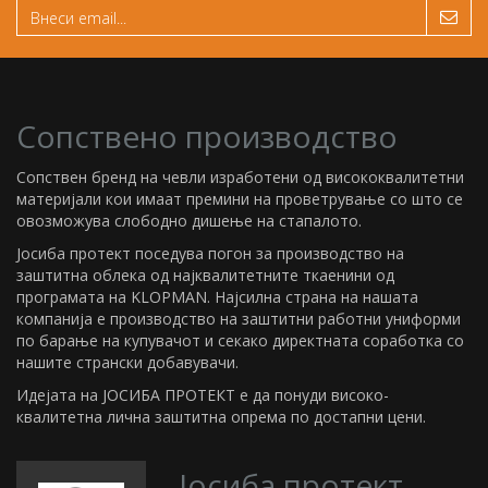
Сопствено производство
Сопствен бренд на чевли изработени од висококвалитетни
материјали кои имаат премини на проветрување со што се
овозможува слободно дишење на стапалото.
Јосиба протект поседува погон за производство на
заштитна облека од најквалитетните ткаенини од
програмата на KLOPMAN. Најсилна страна на нашата
компанија е производство на заштитни работни униформи
по барање на купувачот и секако директната соработка со
нашите странски добавувачи.
Идејата на ЈОСИБА ПРОТЕКТ е да понуди високо-
квалитетна лична заштитна опрема по достапни цени.
Јосиба протект