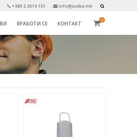
+389 2 2614 151
info@josiba.mk
0
ВИ
ВРАБОТИ СЕ
КОНТАКТ