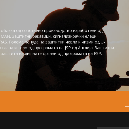
 облека од сопствено производство изработени од
PMAN. Заштитни ракавици, сигнализирачки елеци,
AS. Голема понуда на заштитни чевли и чизми од U-
глaва и тело од програмата на JSP од Англија. Заштитни
заштита на дишните органи од програмата на ESP.