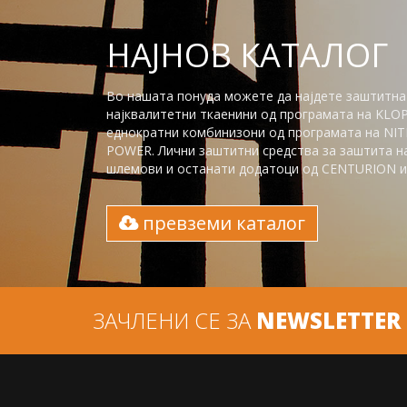
НАЈНОВ КАТАЛОГ
Во нашата понуда можете да најдете заштитна
најквалитетни ткаенини од програмата на KLO
еднократни комбинизони од програмата на NITR
POWER. Лични заштитни средства за заштита на 
шлемови и останати додатоци од CENTURION и 
превземи каталог
ЗАЧЛЕНИ СЕ ЗА
NEWSLETTER