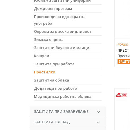
ЈОСИБА Заштитни униформи
Дождовен програм
Производи за еднократна
употреба
Опрема за висока видливост
Зимска опрема
#2500
Заштитни блузони и маици
ПРЕСТ
Кошули
Прести
ЗАШТИ
Заштита при работа
Престилки
Заштитна облека
Додатоци при работа
Медицинска работна облека
ЗАШТИТА ПРИ ЗАВАРУВАЊЕ
ЗАШТИТА ОД ПАД