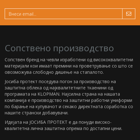
Сопствено производство
Сопствен бренд на чевли изработени од висококвалитетни
материјали кои имаат премини на проветрување со што се
овозможува слободно дишење на стапалото.
Јосиба протект поседува погон за производство на
заштитна облека од најквалитетните ткаенини од
програмата на KLOPMAN. Најсилна страна на нашата
компанија е производство на заштитни работни униформи
по барање на купувачот и секако директната соработка со
нашите странски добавувачи.
Идејата на ЈОСИБА ПРОТЕКТ е да понуди високо-
квалитетна лична заштитна опрема по достапни цени.