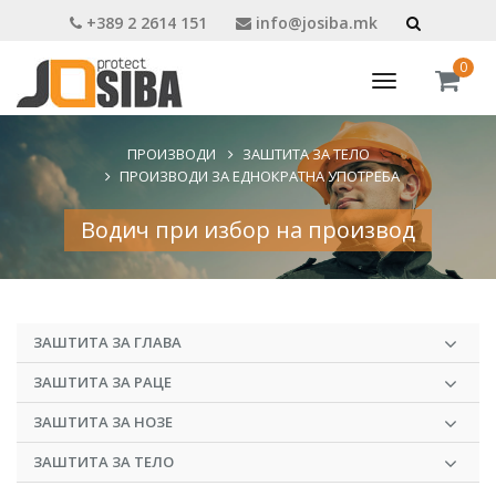
+389 2 2614 151
info@josiba.mk
0
Toggle
navigation
ПРОИЗВОДИ
ЗАШТИТА ЗА ТЕЛО
ПРОИЗВОДИ ЗА ЕДНОКРАТНА УПОТРЕБА
Водич при избор на производ
ЗАШТИТА ЗА ГЛАВА
ЗАШТИТА ЗА РАЦЕ
ЗАШТИТА ЗА НОЗЕ
ЗАШТИТА ЗА ТЕЛО