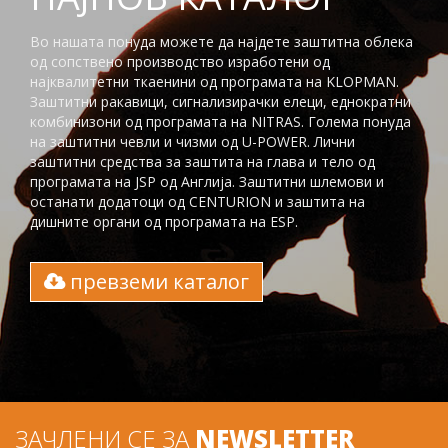
Во нашата понуда можете да најдете заштитна облека
од сопствено производство изработени од
најквалитетни ткаенини од програмата на KLOPMAN.
Заштитни ракавици, сигнализирачки елеци, еднократни
комбинизони од програмата на NITRAS. Голема понуда
на заштитни чевли и чизми од U-POWER. Лични
заштитни средства за заштита на глaва и тело од
програмата на JSP од Англија. Заштитни шлемови и
останати додатоци од CENTURION и заштита на
дишните органи од програмата на ESP.
превземи каталог
ЗАЧЛЕНИ СЕ ЗА
NEWSLETTER