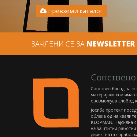
превземи каталог
ЗАЧЛЕНИ СЕ ЗА
NEWSLETTER
Сопствено
Сопствен бренд на ч
материјали кои имаа
овозможува слободно
Јосиба протект посед
облека од најквалите
KLOPMAN. Најсилна с
на заштитни работни
директната соработка