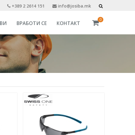
+389 2 2614 151
info@josiba.mk
0
ВИ
ВРАБОТИ СЕ
КОНТАКТ