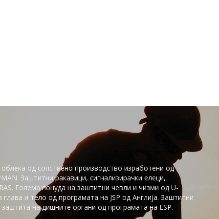
 облека од сопствено производство изработени од
PMAN. Заштитни ракавици, сигнализирачки елеци,
AS. Голема понуда на заштитни чевли и чизми од U-
глaва и тело од програмата на JSP од Англија. Заштитни
заштита на дишните органи од програмата на ESP.