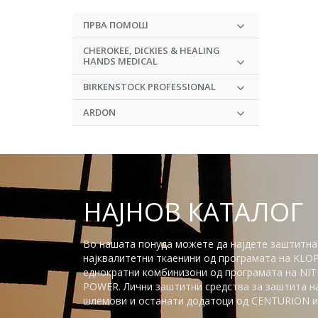
ПРВА ПОМОШ
CHEROKEE, DICKIES & HEALING
HANDS MEDICAL
BIRKENSTOCK PROFESSIONAL
ARDON
НАЈНОВ КАТАЛОГ
Во нашата понуда можете да најдете заштитна
најквалитетни ткаенини од програмата на KLO
еднократни комбинизони од програмата на NITR
POWER. Лични заштитни средства за заштита на 
шлемови и останати додатоци од CENTURION и 