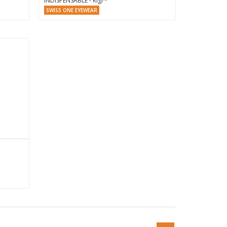
INDISPENSABLE - Rigi™
SWISS ONE EYEWEAR