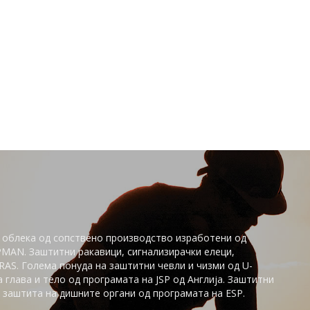
 облека од сопствено производство изработени од
PMAN. Заштитни ракавици, сигнализирачки елеци,
AS. Голема понуда на заштитни чевли и чизми од U-
глaва и тело од програмата на JSP од Англија. Заштитни
заштита на дишните органи од програмата на ESP.