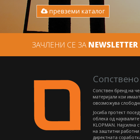
превземи каталог
ЗАЧЛЕНИ СЕ ЗА
NEWSLETTER
Сопствено
Сопствен бренд на ч
материјали кои имаа
овозможува слободно
Јосиба протект посед
облека од најквалите
KLOPMAN. Најсилна с
на заштитни работни
директната соработка