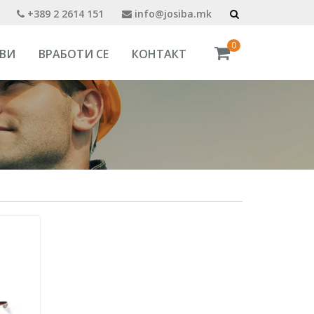
+389 2 2614 151
info@josiba.mk
0
ВИ
ВРАБОТИ СЕ
КОНТАКТ