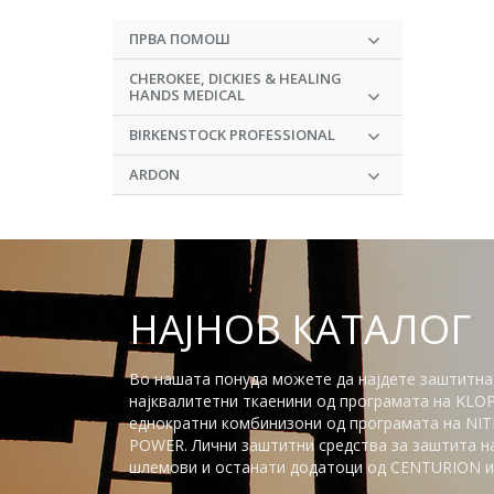
ПРВА ПОМОШ
CHEROKEE, DICKIES & HEALING
HANDS MEDICAL
BIRKENSTOCK PROFESSIONAL
ARDON
НАЈНОВ КАТАЛОГ
Во нашата понуда можете да најдете заштитна
најквалитетни ткаенини од програмата на KLO
еднократни комбинизони од програмата на NITR
POWER. Лични заштитни средства за заштита на 
шлемови и останати додатоци од CENTURION и 