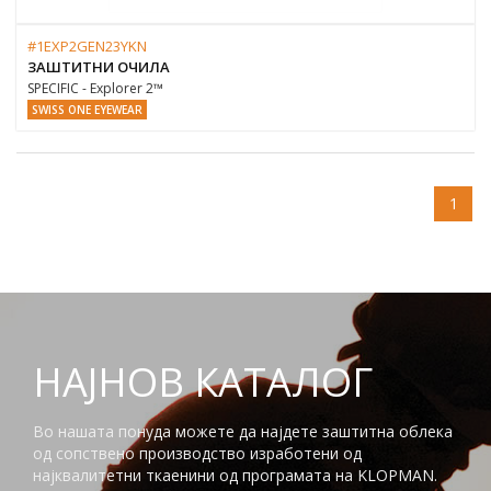
#1EXP2GEN23YKN
ЗАШТИТНИ ОЧИЛА
SPECIFIC - Explorer 2™
SWISS ONE EYEWEAR
1
НАЈНОВ КАТАЛОГ
Во нашата понуда можете да најдете заштитна облека
од сопствено производство изработени од
најквалитетни ткаенини од програмата на KLOPMAN.