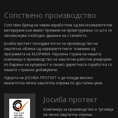
Сопствено производство
Сопствен бренд на чевли изработени од висококвалитетни
материјали кои имаат премини на проветрување со што се
овозможува слободно дишење на стапалото.
Јосиба протект поседува погон за производство на
заштитна облека од најквалитетните ткаенини од
програмата на KLOPMAN. Најсилна страна на нашата
компанија е производство на заштитни работни униформи
по барање на купувачот и секако директната соработка со
нашите странски добавувачи.
Идејата на ЈОСИБА ПРОТЕКТ е да понуди високо-
квалитетна лична заштитна опрема по достапни цени.
Јосиба протект
Компанија за производство и трговија
на лична заштитна опрема.