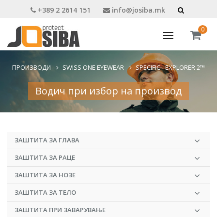
+389 2 2614 151
info@josiba.mk
0
Toggle
navigation
ПРОИЗВОДИ
SWISS ONE EYEWEAR
SPECIFIC - EXPLORER 2™
Водич при избор на производ
ЗАШТИТА ЗА ГЛАВА
ЗАШТИТА ЗА РАЦЕ
ЗАШТИТА ЗА НОЗЕ
ЗАШТИТА ЗА ТЕЛО
ЗАШТИТА ПРИ ЗАВАРУВАЊЕ