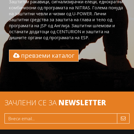
Заштитни ракавици, сигнализирачки елеци, еднократни
комбинизони од програмата на NITRAS. Голема понуда
на заштитни чевли и чизми од U-POWER. Лични
заштитни средства за заштита на глaва и тело од
програмата на JSP од Англија. Заштитни шлемови и
останати додатоци од CENTURION и заштита на
дишните органи од програмата на ESP.
превземи каталог
ЗАЧЛЕНИ СЕ ЗА
NEWSLETTER