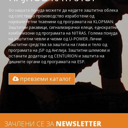
Во нашата понуда можете да најдете заштитна облека
од сопствено производство изработени од
најквалитетни ткаенини од програмата на KLOPMAN.
Заштитни ракавици, сигнализирачки елеци, еднократни
комбинизони од програмата на NITRAS. Голема понуда
на заштитни чевли и чизми од U-POWER. Лични
заштитни средства за заштита на глaва и тело од
програмата на JSP од Англија. Заштитни шлемови и
останати додатоци од CENTURION и заштита на
дишните органи од програмата на ESP.
превземи каталог
ЗАЧЛЕНИ СЕ ЗА
NEWSLETTER