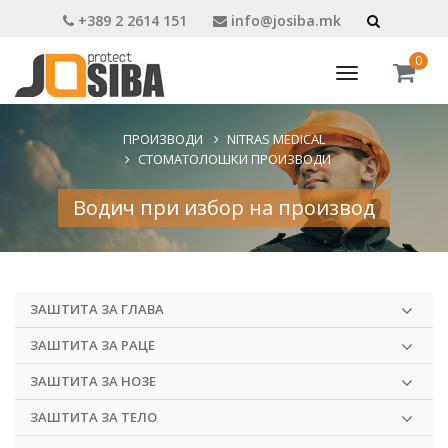
+389 2 2614 151
info@josiba.mk
0
Toggle
navigation
ПРОИЗВОДИ
NITRAS MEDICAL
СТОМАТОЛОШКИ ПРОИЗВОДИ
Водич при избор на производ
ЗАШТИТА ЗА ГЛАВА
ЗАШТИТА ЗА РАЦЕ
ЗАШТИТА ЗА НОЗЕ
ЗАШТИТА ЗА ТЕЛО