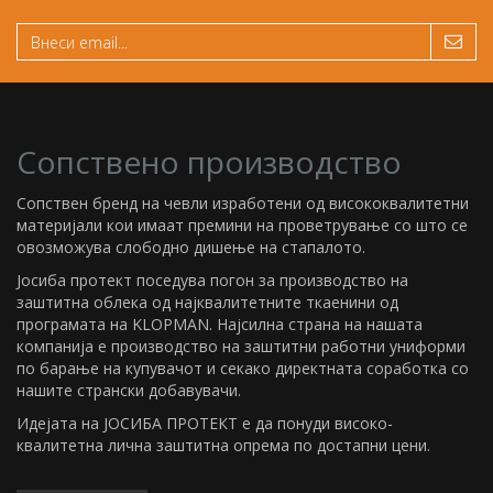
Сопствено производство
Сопствен бренд на чевли изработени од висококвалитетни
материјали кои имаат премини на проветрување со што се
овозможува слободно дишење на стапалото.
Јосиба протект поседува погон за производство на
заштитна облека од најквалитетните ткаенини од
програмата на KLOPMAN. Најсилна страна на нашата
компанија е производство на заштитни работни униформи
по барање на купувачот и секако директната соработка со
нашите странски добавувачи.
Идејата на ЈОСИБА ПРОТЕКТ е да понуди високо-
квалитетна лична заштитна опрема по достапни цени.