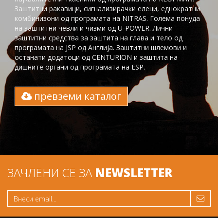
Заштитни ракавици, сигнализирачки елеци, еднократни
комбинизони од програмата на NITRAS. Голема понуда
на заштитни чевли и чизми од U-POWER. Лични
заштитни средства за заштита на глaва и тело од
програмата на JSP од Англија. Заштитни шлемови и
останати додатоци од CENTURION и заштита на
дишните органи од програмата на ESP.
превземи каталог
ЗАЧЛЕНИ СЕ ЗА
NEWSLETTER