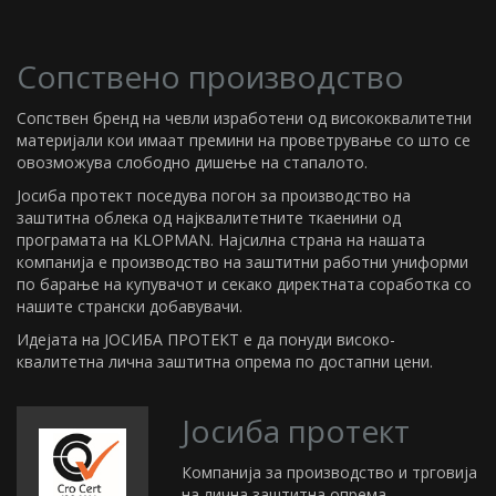
Сопствено производство
Сопствен бренд на чевли изработени од висококвалитетни
материјали кои имаат премини на проветрување со што се
овозможува слободно дишење на стапалото.
Јосиба протект поседува погон за производство на
заштитна облека од најквалитетните ткаенини од
програмата на KLOPMAN. Најсилна страна на нашата
компанија е производство на заштитни работни униформи
по барање на купувачот и секако директната соработка со
нашите странски добавувачи.
Идејата на ЈОСИБА ПРОТЕКТ е да понуди високо-
квалитетна лична заштитна опрема по достапни цени.
Јосиба протект
Компанија за производство и трговија
на лична заштитна опрема.