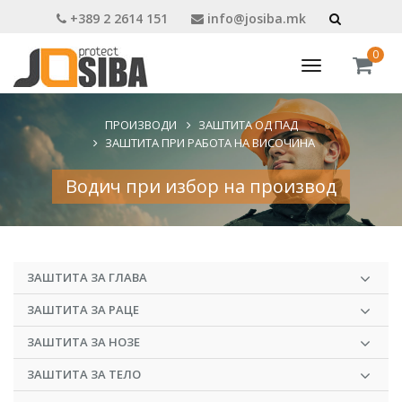
+389 2 2614 151
info@josiba.mk
0
Toggle
navigation
ПРОИЗВОДИ
ЗАШТИТА ОД ПАД
ЗАШТИТА ПРИ РАБОТА НА ВИСОЧИНА
Водич при избор на производ
ЗАШТИТА ЗА ГЛАВА
ЗАШТИТА ЗА РАЦЕ
ЗАШТИТА ЗА НОЗЕ
ЗАШТИТА ЗА ТЕЛО