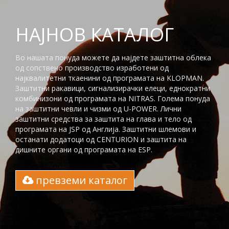
НАЈНОВ КАТАЛОГ
Во нашата понуда можете да најдете заштитна облека
од сопствено производство изработени од
најквалитетни ткаенини од програмата на KLOPMAN.
Заштитни ракавици, сигнализирачки елеци, еднократни
комбинизони од програмата на NITRAS. Голема понуда
на заштитни чевли и чизми од U-POWER. Лични
заштитни средства за заштита на глaва и тело од
програмата на JSP од Англија. Заштитни шлемови и
останати додатоци од CENTURION и заштита на
дишните органи од програмата на ESP.
превземи каталог