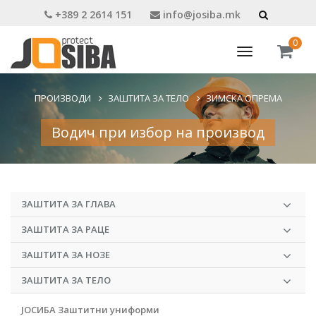
+389 2 2614 151
info@josiba.mk
0
Toggle
navigation
ПРОИЗВОДИ
ЗАШТИТА ЗА ТЕЛО
ЗИМСКА ОПРЕМА
Водич при избор на производ
ЗАШТИТА ЗА ГЛАВА
ЗАШТИТА ЗА РАЦЕ
ЗАШТИТА ЗА НОЗЕ
ЗАШТИТА ЗА ТЕЛО
ЈОСИБА Заштитни униформи