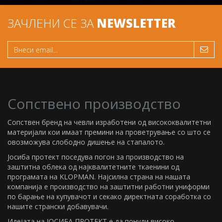
ЗАЧЛЕНИ СЕ ЗА
NEWSLETTER
Сопствено производство
Сопствен бренд на чевли изработени од висококвалитетни
материјали кои имаат премини на проветрување со што се
овозможува слободно дишење на стапалото.
Јосиба протект поседува погон за производство на
заштитна облека од најквалитетните ткаенини од
програмата на KLOPMAN. Најсилна страна на нашата
компанија е производство на заштитни работни униформи
по барање на купувачот и секако директната соработка со
нашите странски добавувачи.
Идејата на ЈОСИБА ПРОТЕКТ е да понуди високо-