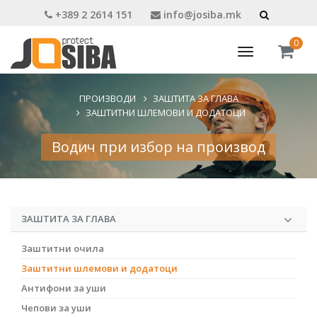
+389 2 2614 151
info@josiba.mk
0
Toggle
navigation
ПРОИЗВОДИ
ЗАШТИТА ЗА ГЛАВА
ЗАШТИТНИ ШЛЕМОВИ И ДОДАТОЦИ
Водич при избор на производ
ЗАШТИТА ЗА ГЛАВА
Заштитни очила
Заштитни шлемови и додатоци
Антифони за уши
Чепови за уши