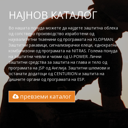
НАЈНОВ КАТАЛОГ
Во нашата понуда можете да најдете заштитна облека
од сопствено производство изработени од
најквалитетни ткаенини од програмата на KLOPMAN.
Заштитни ракавици, сигнализирачки елеци, еднократни
комбинизони од програмата на NITRAS. Голема понуда
на заштитни чевли и чизми од U-POWER. Лични
заштитни средства за заштита на глaва и тело од
програмата на JSP од Англија. Заштитни шлемови и
останати додатоци од CENTURION и заштита на
дишните органи од програмата на ESP.
превземи каталог