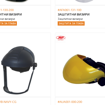
1-130-200
#AFA061-131-100
ИТНИ ВИЗИРИ
ЗАШТИТНИ ВИЗИРИ
ни визири
Заштитни визири
ТА ЗА ГЛАВА
ЗАШТИТА ЗА ГЛАВА
VB-NAVY-CG
#AUA001-000-200