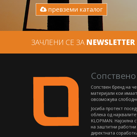
превземи каталог
ЗАЧЛЕНИ СЕ ЗА
NEWSLETTER
Сопствено
Сопствен бренд на ч
материјали кои имаа
овозможува слободно
Јосиба протект посед
облека од најквалите
KLOPMAN. Најсилна с
на заштитни работни
директната соработка