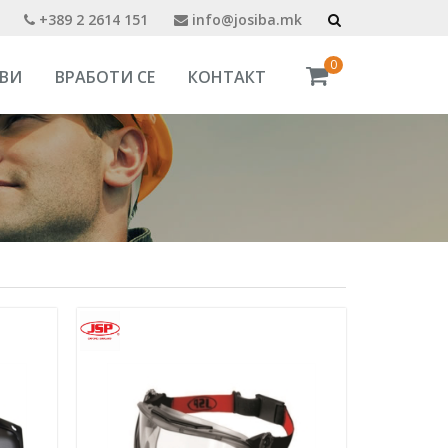
+389 2 2614 151
info@josiba.mk
0
ВИ
ВРАБОТИ СЕ
КОНТАКТ