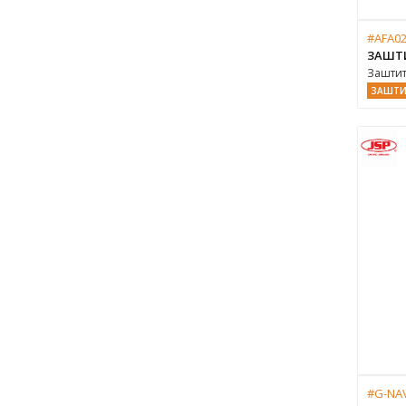
#AFA02
ЗАШТ
Заштит
ЗАШТИ
#G-NA