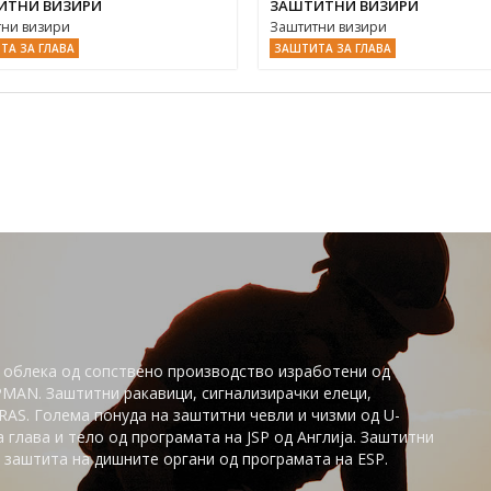
ИТНИ ВИЗИРИ
ЗАШТИТНИ ВИЗИРИ
ни визири
Заштитни визири
ТА ЗА ГЛАВА
ЗАШТИТА ЗА ГЛАВА
 облека од сопствено производство изработени од
PMAN. Заштитни ракавици, сигнализирачки елеци,
AS. Голема понуда на заштитни чевли и чизми од U-
глaва и тело од програмата на JSP од Англија. Заштитни
заштита на дишните органи од програмата на ESP.