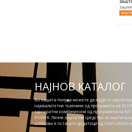
ЗАШТ
Заштит
ЗАШТИ
НАЈНОВ КАТАЛОГ
Во нашата понуда можете да најдете заштитна
најквалитетни ткаенини од програмата на KLO
еднократни комбинизони од програмата на NITR
POWER. Лични заштитни средства за заштита на 
шлемови и останати додатоци од CENTURION и 